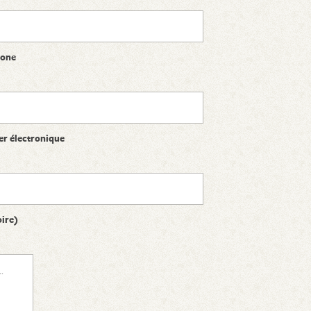
hone
er électronique
oire)