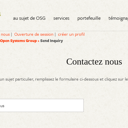
Tau Alpha Kappa Chapter Alumni
au sujet de OSG
services
portefeuille
témoigna
 nous
|
Ouverture de session
|
créer un profil
 Open Systems Group
Send Inquiry
Contactez nous
un sujet particulier, remplissez le formulaire ci-dessous et cliquez sur 