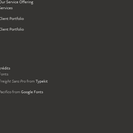
Our Service Offering
Services
Client Portfolio
Client Portfolio
crédits
Fonts:
Freight Sans Pro
from
Typekit
Pacifico
from
Google Fonts