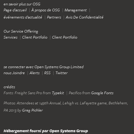
en savoir plus sur OSG
Page d'accueil
À propos de OSG
Management
événements d'actualité
Partners
Avis De Confidentialité
Our Service Offering
Services
Client Portfolio
Client Portfolio
se connecter avec Open Systems Group Limited
nous Joindre
Alerts
RSS
Twitter
crédits
Fonts:
Freight Sans Pro
from
Typekit
Pacifico
from
Google Fonts
Photos:
Attendees at 149th Annual, Lehigh vs. LaFayette game, Bethlehem,
PA 2013
by
Greg Pichler
Hébergement fourni par Open Systems Group