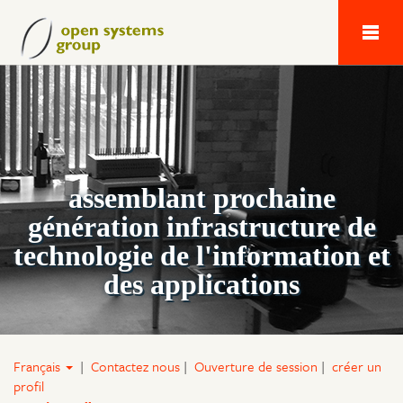
Next Generation 
assemblant prochaine
génération infrastructure de
technologie de l'information et
des applications
Français
|
Contactez nous
|
Ouverture de session
|
créer un
profil